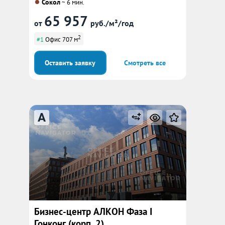
Сокол
~ 6 мин.
65 957
от
руб./м²/год
2
#1
Офис 707 м
Оставить заявку
Смотреть все
A
Бизнес-центр АЛКОН Фаза I
Гонконг (корп. 2)