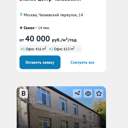
Москва, Чапаевский переулок, 14
Сокол
~ 14 мин.
40 000
от
руб./м²/год
2
2
...
#1
Офис 416 м
#2
Офис 613 м
Оставить заявку
Смотреть все
B