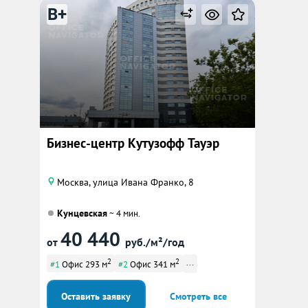
B+
Бизнес-центр Кутузофф Тауэр
Москва, улица Ивана Франко, 8
Кунцевская
~ 4 мин.
40 440
от
руб./м²/год
2
2
...
#1
Офис 293 м
#2
Офис 341 м
Оставить заявку
Смотреть все