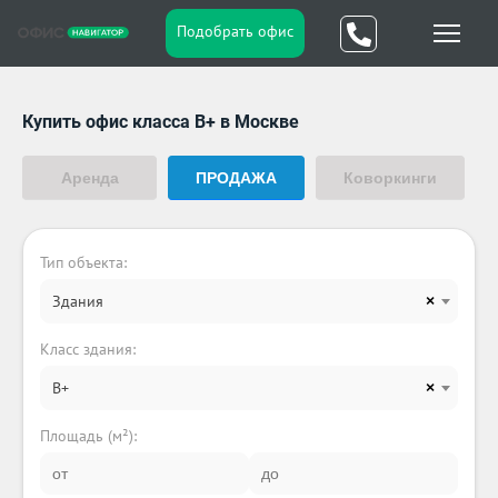
Подобрать офис
Купить офис класса B+ в Москве
Аренда
ПРОДАЖА
Коворкинги
Тип объекта:
Здания
×
Класс здания:
B+
×
Площадь (м²):