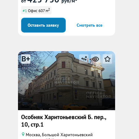
от
руб/м²
2
#1
Офис 607 м
Оставить заявку
Смотреть все
B+
Особняк Харитоньевский Б. пер.,
10, стр.1
Москва, Большой Харитоньевский