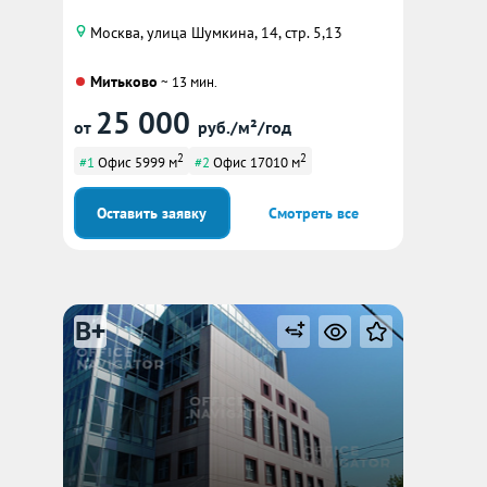
Москва, улица Шумкина, 14, стр. 5,13
Митьково
~ 13 мин.
25 000
от
руб./м²/год
2
2
#1
Офис 5999 м
#2
Офис 17010 м
Оставить заявку
Смотреть все
B+