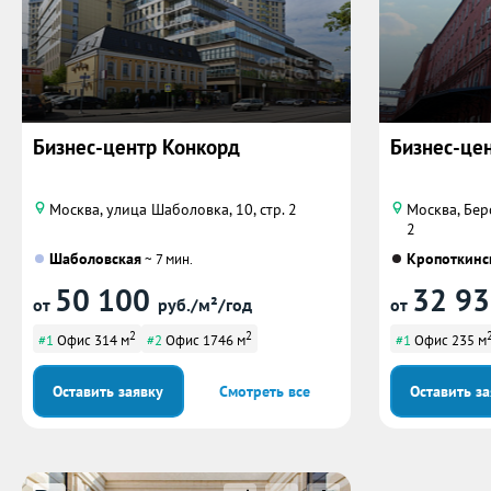
Бизнес-центр Конкорд
Бизнес-це
Москва, улица Шаболовка, 10, стр. 2
Москва, Бер
2
Шаболовская
Кропоткинс
~ 7 мин.
50 100
32 9
от
руб./м²/год
от
2
2
#1
Офис 314 м
#2
Офис 1746 м
#1
Офис 235 м
Оставить заявку
Смотреть все
Оставить з