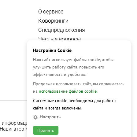
О сервисе
Коворкинги
Спецпредложения
Частые вопросы
Вакансии
Настройки Cookie
Новости
Наш сайт использует файлы cookie, чтобы
Блог
улучшить работу сайта, повысить его
эффективность и удобство.
Аналитика
Продолжая использовать сайт, вы соглашаетесь
Контакты
на
использование файлов cookie.
Системные cookie необходимы для работы
сайта и всегда включены.
Настроить
ит информационный характер и не является публичной
Навигатор могут быть изменены без уведомления.
Принять