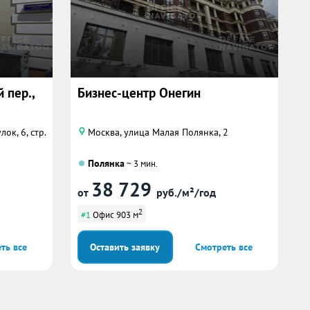
 пер.,
Бизнес-центр Онегин
ок, 6, стр.
Москва, улица Малая Полянка, 2
Полянка
~ 3 мин.
38 729
от
руб./м²/год
2
#1
Офис 903 м
ть все
Оставить заявку
Смотреть все