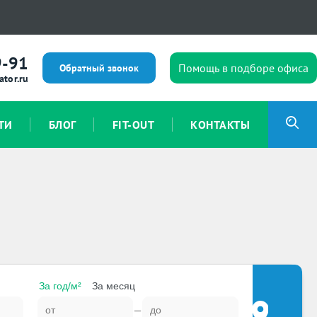
9-91
Помощь в подборе офиса
Обратный звонок
ator.ru
ТИ
БЛОГ
FIT-OUT
КОНТАКТЫ
За год/м²
За месяц
—