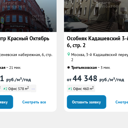
нтр Красный Октябрь
Особняк Кадашевский 3-й
6, стр. 2
сеневская набережная, 6, стр.
Москва, 3-й Кадашёвский переул
2
кая
Третьяковская
~ 21 мин.
~ 3 мин.
31
44 348
руб./м²/год
от
руб./м²/год
2
2
...
2
#2
Офис 578 м
#1
Офис 460 м
аявку
Смотреть все
Оставить заявку
Смотре