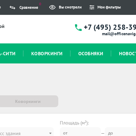
0
е
Вы смотрели
Мои фильтры
Сравнение
+7 (495) 258-3
ой
mail@officenavig
А-СИТИ
КОВОРКИНГИ
ОСОБНЯКИ
НОВОС
Коворкинги
Площадь (м²):
—
сс здания