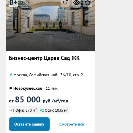
B+
Бизнес-центр Царев Сад ЖК
Москва, Софийская наб., 36/10, стр. 2
Новокузнецкая
~ 11 мин.
85 000
от
руб./м²/год
2
2
#1
Офис 870 м
#2
Офис 1035 м
Оставить заявку
Смотреть все