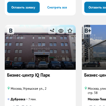
Оставить заявку
Смотреть все
Оставить з
B
B+
Бизнес-центр IQ Парк
Бизнес-це
Москва, Угрешская ул., 2
Москва, ули
стр. 38
Дубровка
Москва-Тов
~ 7 мин.