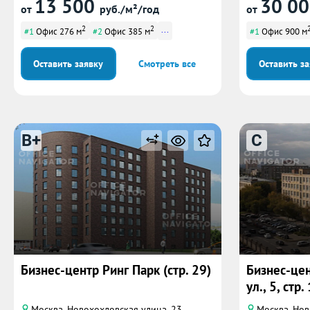
13 500
30 0
от
руб./м²/год
от
2
2
...
#1
Офис 276 м
#2
Офис 385 м
#1
Офис 900 м
Оставить заявку
Смотреть все
Оставить з
B+
C
Бизнес-центр Ринг Парк (стр. 29)
Бизнес-це
ул., 5, стр. 
Москва, Новохохловская улица, 23
Москва, Ново