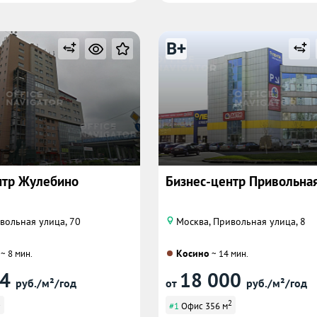
B+
нтр Жулебино
Бизнес-центр Привольная 
вольная улица, 70
Москва, Привольная улица, 8
Косино
~ 8 мин.
~ 14 мин.
44
18 000
руб./м²/год
от
руб./м²/год
2
2
#1
Офис 356 м