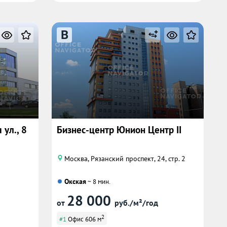
B
ул., 8
Бизнес-центр Юнион Центр II
Москва, Рязанский проспект, 24, стр. 2
Окская
~ 8 мин.
28 000
от
руб./м²/год
2
#1
Офис 606 м