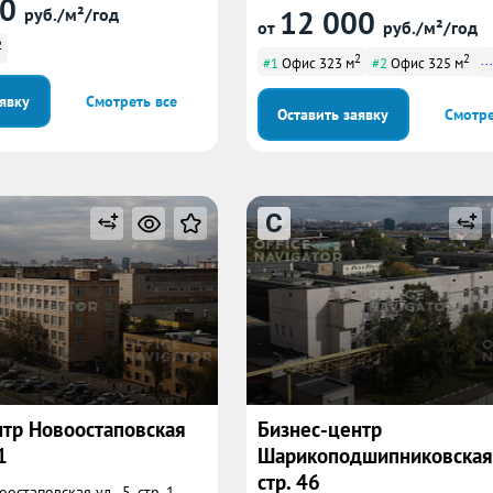
00
12 000
руб./м²/год
от
руб./м²/год
2
2
2
...
#1
Офис 323 м
#2
Офис 325 м
аявку
Смотреть все
Оставить заявку
Смотре
C
нтр Новоостаповская
Бизнес-центр
1
Шарикоподшипниковская у
стр. 46
остаповская ул., 5, стр. 1