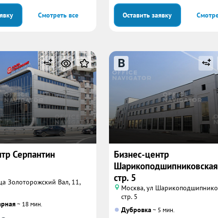
аявку
Смотреть все
Оставить заявку
Смотре
B
нтр Серпантин
Бизнес-центр
Шарикоподшипниковская у
стр. 5
ца Золоторожский Вал, 11,
Москва, ул Шарикоподшипников
стр. 5
арная
~ 18 мин.
Дубровка
~ 5 мин.