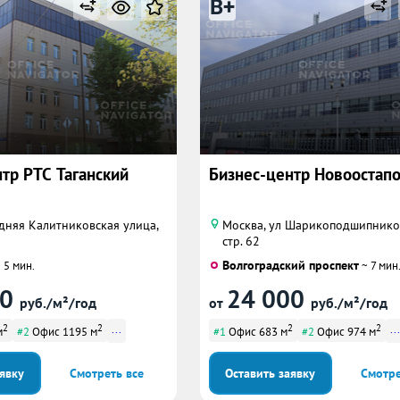
B+
тр РТС Таганский
Бизнес-центр Новоостап
дняя Калитниковская улица,
Москва, ул Шарикоподшипников
стр. 62
Волгоградский проспект
 5 мин.
~ 7 мин
00
24 000
руб./м²/год
от
руб./м²/год
2
2
...
2
2
...
м
#2
Офис 1195 м
#1
Офис 683 м
#2
Офис 974 м
аявку
Смотреть все
Оставить заявку
Смотре