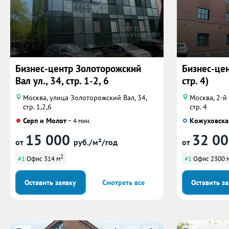
Бизнес-центр Золоторожский
Бизнес-це
Вал ул., 34, стр. 1-2, 6
стр. 4)
Москва, улица Золоторожский Вал, 34,
Москва, 2-й
стр. 1,2,6
стр. 4
Серп и Молот
Кожуховска
~ 4 мин.
15 000
32 0
от
руб./м²/год
от
2
#1
Офис 314 м
#1
Офис 2300 
Оставить заявку
Смотреть все
Оставить з