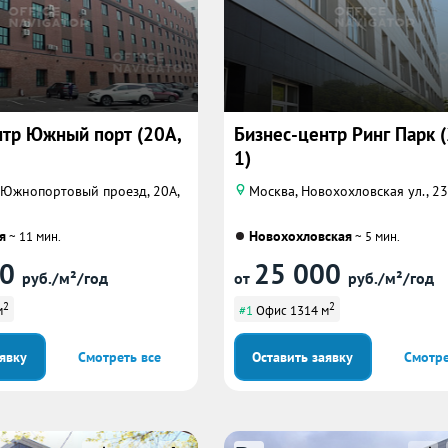
нтр Южный порт (20А,
Бизнес-центр Ринг Парк (2
1)
 Южнопортовый проезд, 20А,
Москва, Новохохловская ул., 23,
я
Новохохловская
~ 11 мин.
~ 5 мин.
00
25 000
руб./м²/год
от
руб./м²/год
2
2
м
#1
Офис 1314 м
аявку
Смотреть все
Оставить заявку
Смотре