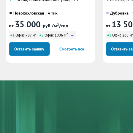
Новохохловская
Дубровка
~ 4 мин.
~ 
35 000
13 5
от
руб./м²/год
от
2
2
...
#1
Офис 787 м
#2
Офис 1996 м
#1
Офис 268 м
Оставить заявку
Смотреть все
Оставить з