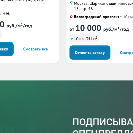
Москва, Шарикоподшипниковск
13, стр. 46
9 мин.
Волгоградский проспект
~ 10 ми
00
10 000
руб./м²/год
от
руб./м²/год
2
2
#1
Офис 341 м
аявку
Смотреть все
Оставить заявку
Смотре
ПОДПИСЫВА