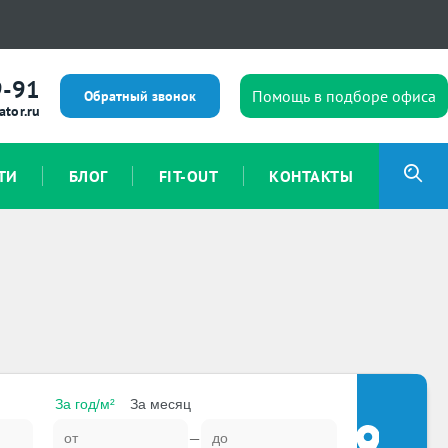
9-91
Помощь в подборе офиса
Обратный звонок
ator.ru
ТИ
БЛОГ
FIT-OUT
КОНТАКТЫ
За год/м²
За месяц
—