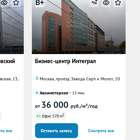
B+
овский
Бизнес-центр Интеграл
ская, 13,
Москва, проезд Завода Серп и Молот, 10
Авиамоторная
.
~ 13 мин.
36 000
от
руб./м²/год
2
#1
Офис 570 м
ть все
Оставить заявку
Смотреть все