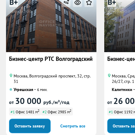
B+
B+
Бизнес-центр РТС Волгоградский
Бизнес-цен
Москва, Волгоградский проспект, 32, стр.
Москва, Сре
31
26/27, стр. 1
Угрешская
Калитники
~ 6 мин.
~
30 000
26 0
от
руб./м²/год
от
2
2
#1
Офис 1481 м
#2
Офис 2985 м
#1
Офис 1192 
Оставить заявку
Смотреть все
Оставить з