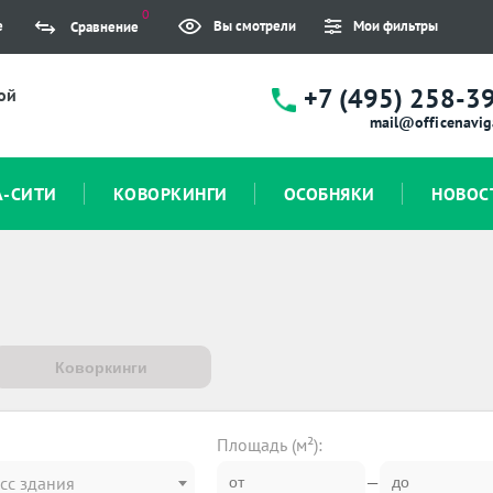
0
е
Вы смотрели
Мои фильтры
Сравнение
+7 (495) 258-3
ой
mail@officenavig
А-СИТИ
КОВОРКИНГИ
ОСОБНЯКИ
НОВОС
Коворкинги
Площадь (м²):
—
сс здания