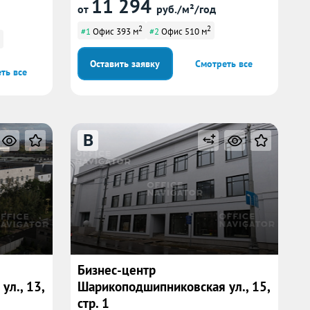
11 294
от
руб./м²/год
2
2
#1
Офис 393 м
#2
Офис 510 м
Оставить заявку
Смотреть все
ть все
B
Бизнес-центр
л., 13,
Шарикоподшипниковская ул., 15,
стр. 1