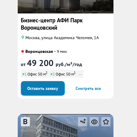
Бизнес-центр АФИ Парк
Воронцовский
Москва, улица Академика Челомея, 1А
Воронцовская
~ 9 мин.
49 200
от
руб./м²/год
2
2
...
#1
Офис 50 м
#2
Офис 50 м
Оставить заявку
Смотреть все
B