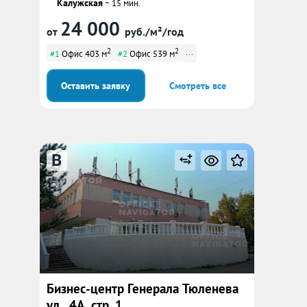
Калужская
~ 15 мин.
24 000
от
руб./м²/год
2
2
...
#1
Офис 403 м
#2
Офис 539 м
Оставить заявку
Смотреть все
B
Бизнес-центр Генерала Тюленева
ул., 4А, стр. 1