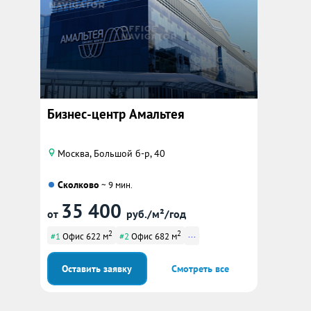
Бизнес-центр Амальтея
Москва, Большой б-р, 40
Сколково
~ 9 мин.
35 400
от
руб./м²/год
2
2
...
#1
Офис 622 м
#2
Офис 682 м
Оставить заявку
Смотреть все