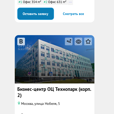
2
2
...
#1
Офис 354 м
#2
Офис 631 м
Оставить заявку
Смотреть все
B
Бизнес-центр ОЦ Технопарк (корп.
2)
Москва, улица Нобеля, 5