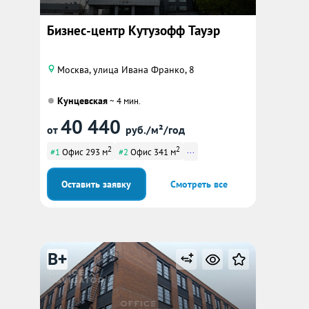
Бизнес-центр Кутузофф Тауэр
Москва, улица Ивана Франко, 8
Кунцевская
~ 4 мин.
40 440
от
руб./м²/год
2
2
...
#1
Офис 293 м
#2
Офис 341 м
Оставить заявку
Смотреть все
B+