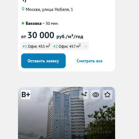
Москва, улица Нобеля, 1
Баковка
~ 30 мин.
30 000
от
руб./м²/год
2
2
...
#1
Офис 455 м
#2
Офис 457 м
Оставить заявку
Смотреть все
B+