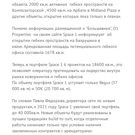
объекта. 2000 кв.м. активных гибких пространств на
Композиторской , 4500 кв.м. на Арбате в Midland Plaza и
другие объекты, открытие которых пока только в планах.
Помимо информации, размещенной о "Большевике", О1
Properties на своем сайте Space 1 информирует об
открытии гибких пространств на Бахрушина в
июне. Арендованная площадь потенциального гибкого
офиса составила 1678 кв.м.
Теперь в портфеле Space 1 6 проектов на 18600 кв.м., это
позволяет оператору претендовать на лидерство внутри
рынка коворкингов и гибких офисов.
По объему портфеля Space 1 уступает только Regus (37
000 кв. м) и SOK (20 700 кв. м).
По словам Павла Федорова, директора сети по новым
продуктам, к 2021 году Space 1 увеличит свой портфель
до 40 000кв.м. Новые объекты будут реализованы в
лучших традициях build-to-suit, когда отделочные
работы начинают только при условии наличия
заключенных контрактов с арендаторами.