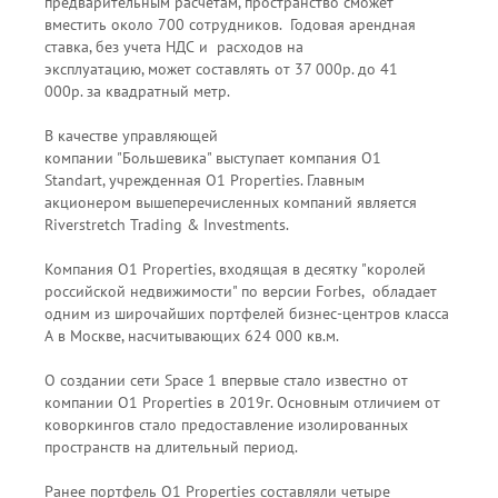
предварительным расчетам, пространство сможет
вместить около 700 сотрудников. Годовая арендная
ставка, без учета НДС и расходов на
эксплуатацию, может составлять от 37 000р. до 41
000р. за квадратный метр.
В качестве управляющей
компании "Большевика" выступает компания О1
Standart, учрежденная O1 Properties. Главным
акционером вышеперечисленных компаний является
Riverstretch Trading & Investments.
Компания О1 Properties, входящая в десятку "королей
российской недвижимости" по версии Forbes, обладает
одним из широчайших портфелей бизнес-центров класса
А в Москве, насчитывающих 624 000 кв.м.
О создании сети Space 1 впервые стало известно от
компании О1 Properties в 2019г. Основным отличием от
коворкингов стало предоставление изолированных
пространств на длительный период.
Ранее портфель О1 Properties составляли четыре