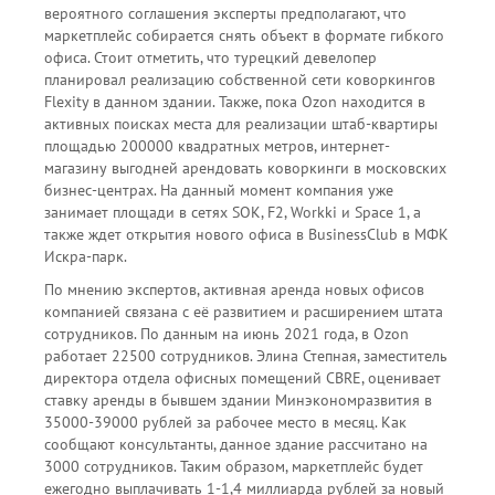
вероятного соглашения эксперты предполагают, что
маркетплейс собирается снять объект в формате гибкого
офиса. Стоит отметить, что турецкий девелопер
планировал реализацию собственной сети коворкингов
Flexity в данном здании. Также, пока Ozon находится в
активных поисках места для реализации штаб-квартиры
площадью 200000 квадратных метров, интернет-
магазину выгодней арендовать коворкинги в московских
бизнес-центрах. На данный момент компания уже
занимает площади в сетях SOK, F2, Workki и Space 1, а
также ждет открытия нового офиса в BusinessClub в МФК
Искра-парк.
По мнению экспертов, активная аренда новых офисов
компанией связана с её развитием и расширением штата
сотрудников. По данным на июнь 2021 года, в Ozon
работает 22500 сотрудников. Элина Степная, заместитель
директора отдела офисных помещений CBRE, оценивает
ставку аренды в бывшем здании Минэкономразвития в
35000-39000 рублей за рабочее место в месяц. Как
сообщают консультанты, данное здание рассчитано на
3000 сотрудников. Таким образом, маркетплейс будет
ежегодно выплачивать 1-1,4 миллиарда рублей за новый