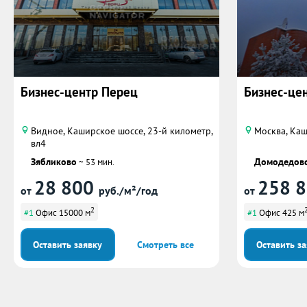
Бизнес-центр Перец
Бизнес-цен
Видное, Каширское шоссе, 23-й километр,
Москва, Каш
вл4
Зябликово
Домодедовс
~ 53 мин.
28 800
258 
от
руб./м²/год
от
2
#1
Офис 15000 м
#1
Офис 425 м
Оставить заявку
Смотреть все
Оставить з