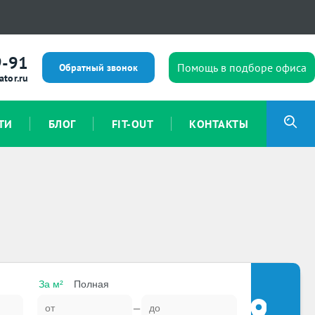
9-91
Помощь в подборе офиса
Обратный звонок
ator.ru
ТИ
БЛОГ
FIT-OUT
КОНТАКТЫ
За м²
Полная
—