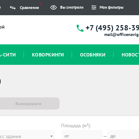
0
е
Вы смотрели
Мои фильтры
Сравнение
+7 (495) 258-3
ой
mail@officenavig
А-СИТИ
КОВОРКИНГИ
ОСОБНЯКИ
НОВОС
я
Коворкинги
Площадь (м²):
—
сс здания