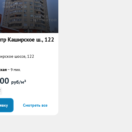
тр Каширское ш., 122
ирское шоссе, 122
кая
~ 9 мин.
800
руб/м²
2
аявку
Смотреть все