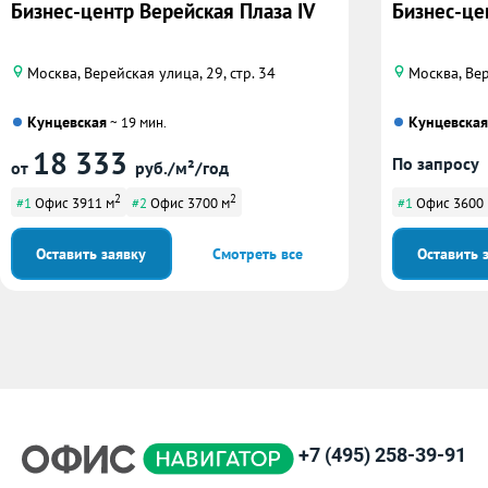
Бизнес-центр Верейская Плаза IV
Бизнес-це
Москва, Верейская улица, 29, стр. 34
Москва, Вер
Кунцевская
Кунцевская
~ 19 мин.
18 333
По запросу
от
руб./м²/год
2
2
#1
Офис 3911 м
#2
Офис 3700 м
#1
Офис 3600
Оставить заявку
Смотреть все
Оставить 
+7 (495) 258-39-91