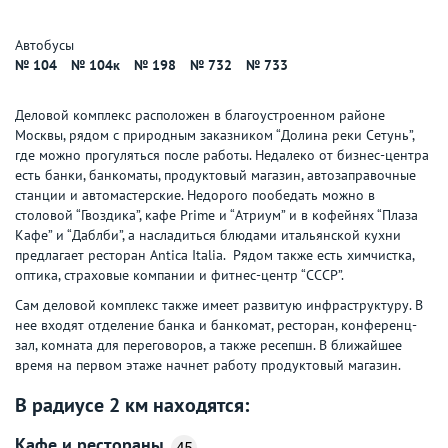
Автобусы
№ 104
№ 104к
№ 198
№ 732
№ 733
Деловой комплекс расположен в благоустроенном районе
Москвы, рядом с природным заказником “Долина реки Сетунь”,
где можно прогуляться после работы. Недалеко от бизнес-центра
есть банки, банкоматы, продуктовый магазин, автозаправочные
станции и автомастерские. Недорого пообедать можно в
столовой “Гвоздика”, кафе Prime и “Атриум” и в кофейнях “Плаза
Кафе” и “Даблби”, а насладиться блюдами итальянской кухни
предлагает ресторан Antica Italia. Рядом также есть химчистка,
оптика, страховые компании и фитнес-центр “СССР”.
Сам деловой комплекс также имеет развитую инфраструктуру. В
нее входят отделение банка и банкомат, ресторан, конференц-
зал, комната для переговоров, а также ресепшн. В ближайшее
время на первом этаже начнет работу продуктовый магазин.
В радиусе 2 км находятся:
Кафе и рестораны
45