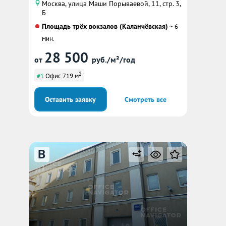
Москва, улица Маши Порываевой, 11, стр. 3,
Б
Площадь трёх вокзалов (Каланчёвская)
~ 6
мин.
28 500
от
руб./м²/год
2
#1
Офис 719 м
Оставить заявку
Смотреть все
B