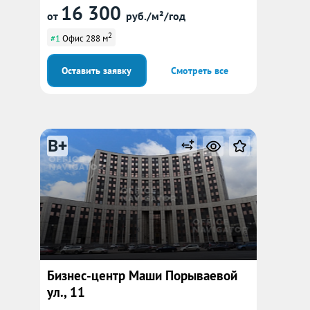
16 300
от
руб./м²/год
2
#1
Офис 288 м
Оставить заявку
Смотреть все
B+
Бизнес-центр Маши Порываевой
ул., 11