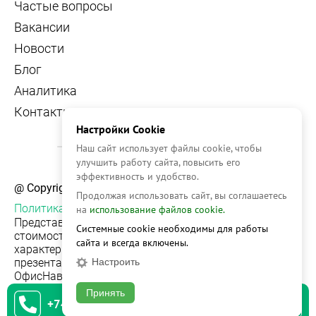
Частые вопросы
Вакансии
Новости
Блог
Аналитика
Контакты
Настройки Cookie
Наш сайт использует файлы cookie, чтобы
улучшить работу сайта, повысить его
эффективность и удобство.
@ Copyright, 2026 OFFICE NAVIGATOR
Продолжая использовать сайт, вы соглашаетесь
Политика конфиденциальности
на
использование файлов cookie.
Представленная на сайте информация, в т.ч.
Системные cookie необходимы для работы
стоимости объектов, носит информационный
сайта и всегда включены.
характер и не является публичной офертой. Условия
Настроить
презентации объекта недвижимости на сервисе
ОфисНавигатор могут быть изменены без
уведомления.
Принять
+74951542930