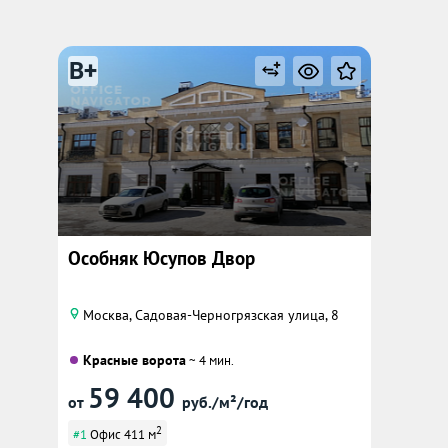
B+
Особняк Юсупов Двор
Москва, Садовая-Черногрязская улица, 8
Красные ворота
~ 4 мин.
59 400
от
руб./м²/год
2
#1
Офис 411 м