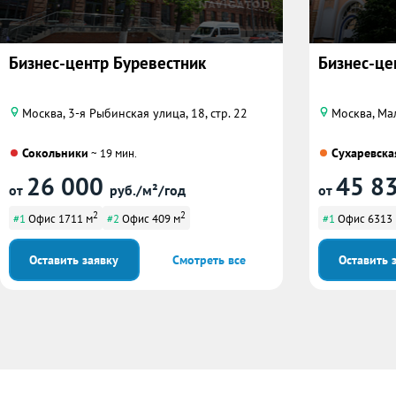
Бизнес-центр Буревестник
Бизнес-цен
Москва, 3-я Рыбинская улица, 18, стр. 22
Москва, Мал
Сокольники
Сухаревска
~ 19 мин.
26 000
45 8
от
руб./м²/год
от
2
2
#1
Офис 1711 м
#2
Офис 409 м
#1
Офис 6313
Оставить заявку
Смотреть все
Оставить 