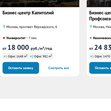
Бизнес-центр Капитолий
Бизнес-це
Профсоюз
Москва, проспект Вернадского, 6
Москва, На
Университет
Нахимовски
~ 7 мин.
18 000
24 8
от
руб./м²/год
от
2
2
#1
Офис 1648 м
#2
Офис 982 м
#1
Офис 1470
Оставить заявку
Смотреть все
Оставить 