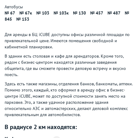
Автобусы
№ 67
№ 67к
№ 103
№ 103к
№ 130
№ 457
№ 487
№
845
№ 153
Для аренды в БЦ iCUBE доступны офисы различной площади по
привлекательной цене. Имеются помещения свободной и
кабинетной планировки.
В здании есть столовая и кафе для арендаторов. Кроме того,
рядом с бизнес-центром находятся различные заведения
общепита, где вы сможете провести деловую встречу и вкусно
поесть.
Здесь есть также магазины, отделения банков, банкоматы, аптеки.
Помимо этого, каждый, кто оформил в аренду офис в бизнес-
центре iCUBE, может по доступной стоимости занять место на
парковке. Это, а также удачное расположение здания
относительно АЗС и автомастерских, делают деловой комплекс
привлекательным для автомобилистов.
В радиусе 2 км находятся: