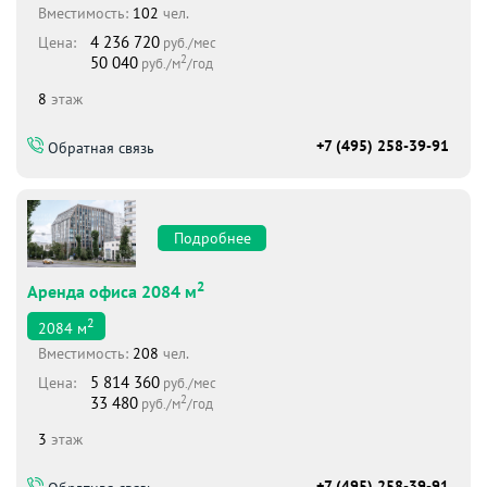
Вместимоcть:
102
чел.
4 236 720
Цена:
руб./мес
2
50 040
руб./м
/год
8
этаж
+7 (495) 258-39-91
Обратная связь
Подробнее
2
Аренда офиса 2084 м
2
2084
м
Вместимоcть:
208
чел.
5 814 360
Цена:
руб./мес
2
33 480
руб./м
/год
3
этаж
+7 (495) 258-39-91