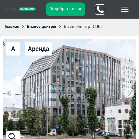
Подобрать офис
Главная
Бизнес центры
Бизнес-центр iCUBE
A
Аренда