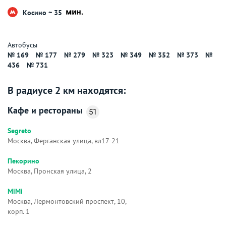
Косино ~ 35
Автобусы
№ 169
№ 177
№ 279
№ 323
№ 349
№ 352
№ 373
№
436
№ 731
В радиусе 2 км находятся:
Кафе и рестораны
51
Segreto
Москва, Ферганская улица, вл17-21
Пекорино
Москва, Пронская улица, 2
MiMi
Москва, Лермонтовский проспект, 10,
корп. 1