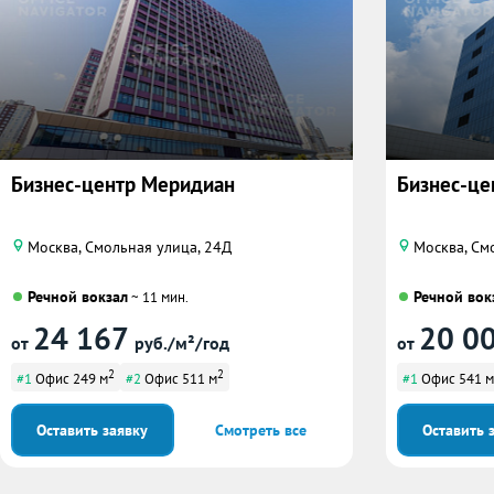
Бизнес-центр Меридиан
Бизнес-це
Москва, Смольная улица, 24Д
Москва, См
Речной вокзал
Речной вок
~ 11 мин.
24 167
20 0
от
руб./м²/год
от
2
2
#1
Офис 249 м
#2
Офис 511 м
#1
Офис 541 м
Оставить заявку
Смотреть все
Оставить 