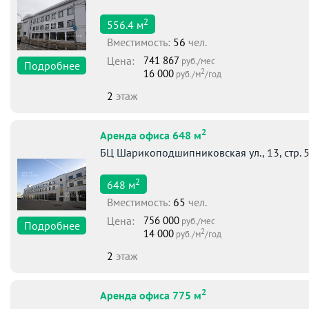
2
556.4
м
Вместимоcть:
56
чел.
Цена:
741 867
руб./мес
Подробнее
2
16 000
руб./м
/год
2
этаж
2
Аренда офиса 648 м
БЦ Шарикоподшипниковская ул., 13, стр. 
2
648
м
Вместимоcть:
65
чел.
Цена:
756 000
руб./мес
Подробнее
2
14 000
руб./м
/год
2
этаж
2
Аренда офиса 775 м