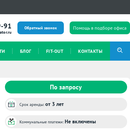
9-91
Помощь в подборе офиса
Обратный звонок
ator.ru
ТИ
БЛОГ
FIT-OUT
КОНТАКТЫ
По запросу
от 3 лет
Срок аренды:
Не включены
Коммунальные платежи: