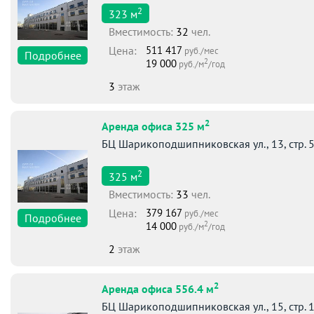
2
323
м
Вместимоcть:
32
чел.
Цена:
511 417
руб./мес
Подробнее
2
19 000
руб./м
/год
3
этаж
2
Аренда офиса 325 м
БЦ Шарикоподшипниковская ул., 13, стр. 
2
325
м
Вместимоcть:
33
чел.
Цена:
379 167
руб./мес
Подробнее
2
14 000
руб./м
/год
2
этаж
2
Аренда офиса 556.4 м
БЦ Шарикоподшипниковская ул., 15, стр. 