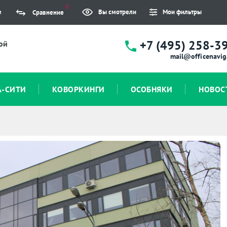
0
е
Вы смотрели
Мои фильтры
Сравнение
+7 (495) 258-3
ой
mail@officenavig
А-СИТИ
КОВОРКИНГИ
ОСОБНЯКИ
НОВОС