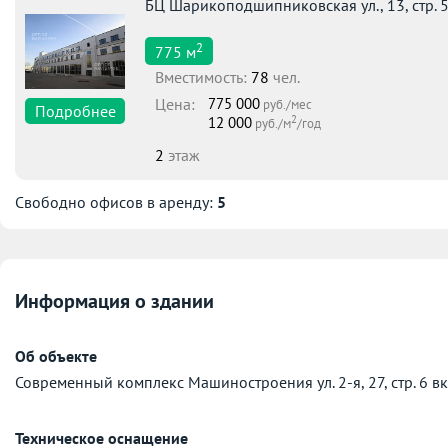
БЦ Шарикоподшипниковская ул., 13, стр. 
2
775
м
Вместимоcть:
78
чел.
Цена:
775 000
руб./мес
Подробнее
2
12 000
руб./м
/год
2
этаж
Свободно офисов в аренду:
5
Информация о здании
Об объекте
Современный комплекс Машиностроения ул. 2-я, 27, стр. 6 вк
Техническое оснащение