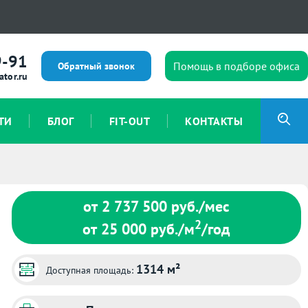
9-91
Помощь в подборе офиса
Обратный звонок
ator.ru
ТИ
БЛОГ
FIT-OUT
КОНТАКТЫ
от 2 737 500
руб./мес
2
от 25 000
руб./м
/год
1314 м²
Доступная площадь: