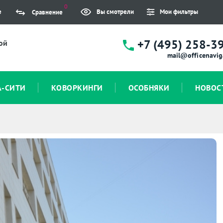
0
е
Вы смотрели
Мои фильтры
Сравнение
+7 (495) 258-3
ой
mail@officenavig
А-СИТИ
КОВОРКИНГИ
ОСОБНЯКИ
НОВОС