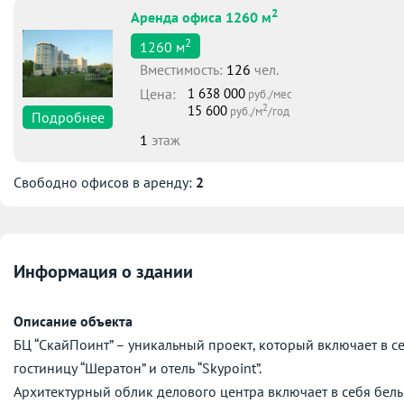
2
Аренда офиса 1260 м
2
1260
м
Вместимоcть:
126
чел.
Цена:
1 638 000
руб./мес
2
15 600
руб./м
/год
Подробнее
1
этаж
Свободно офисов в аренду:
2
Информация о здании
Описание объекта
БЦ “СкайПоинт” – уникальный проект, который включает в 
гостиницу “Шератон” и отель “Skypoint”.
Архитектурный облик делового центра включает в себя бел