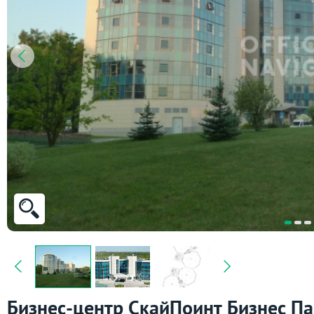
Бизнес-центр СкайПоинт Бизнес Па