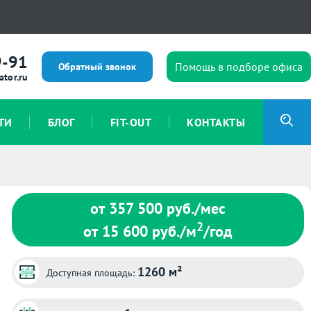
9-91
Помощь в подборе офиса
Обратный звонок
ator.ru
ТИ
БЛОГ
FIT-OUT
КОНТАКТЫ
от 357 500
руб./мес
2
от 15 600
руб./м
/год
1260 м²
Доступная площадь: