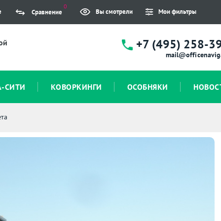
0
е
Вы смотрели
Мои фильтры
Сравнение
+7 (495) 258-3
ой
mail@officenavig
А-СИТИ
КОВОРКИНГИ
ОСОБНЯКИ
НОВОС
ета