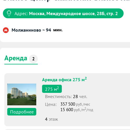
Адрес:
Москва, Международное шоссе, 28Б, стр. 2
Молжаниново ~ 94
Аренда
2
2
Аренда офиса 275 м
2
275
м
Вместимоcть:
28
чел.
Цена:
357 500
руб./мес
2
15 600
руб./м
/год
Подробнее
4
этаж