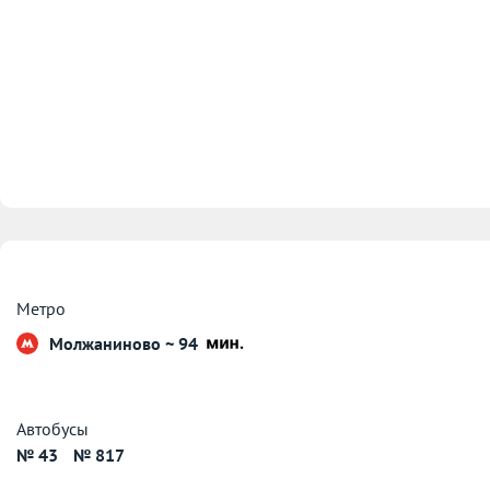
Метро
Молжаниново ~ 94
Автобусы
№ 43
№ 817