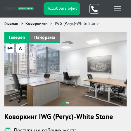
Подобрать офис
Главная
Коворкинги
IWG (Регус)-White Stone
Галерея
Панорама
A
ЦАО
Коворкинг IWG (Регус)-White Stone
Доступных рабочих мест: