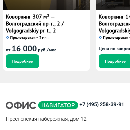
Коворкинг 307 м² —
Коворкинг 1
Волгоградский пр-т., 2 /
Волгоградски
Volgogradskiy pr-t., 2
Volgogradskiy
Пролетарская
Пролетарская
~ 3 мин.
~
16 000
Цена по запро
от
руб./мес
Подробнее
Подробнее
+7 (495) 258-39-91
Пресненская набережная, дом 12