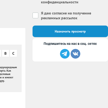
конфиденциальности
Я даю
согласие на получение
рекламных рассылок
Назначить просмотр
Подпишитесь на нас в соц. сетях
B
C
еждународным
рта. Как
 деловых
ми и имеют
уру.