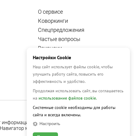
О сервисе
Коворкинги
Спецпредложения
Частые вопросы
Вакансии
Новости
Настройки Cookie
Блог
Наш сайт использует файлы cookie, чтобы
улучшить работу сайта, повысить его
Аналитика
эффективность и удобство.
Контакты
Продолжая использовать сайт, вы соглашаетесь
на
использование файлов cookie.
Системные cookie необходимы для работы
сайта и всегда включены.
ит информационный характер и не является публичной
Настроить
Навигатор могут быть изменены без уведомления.