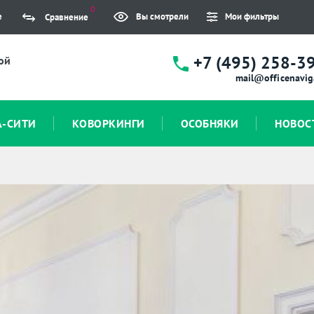
0
е
Вы смотрели
Мои фильтры
Сравнение
+7 (495) 258-3
ой
mail@officenavig
А-СИТИ
КОВОРКИНГИ
ОСОБНЯКИ
НОВОС