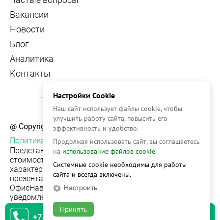
Вакансии
Новости
Блог
Аналитика
Контакты
Настройки Cookie
Наш сайт использует файлы cookie, чтобы
улучшить работу сайта, повысить его
@ Copyright, 2026 OFFICE NAVIGATOR
эффективность и удобство.
Политика конфиденциальности
Продолжая использовать сайт, вы соглашаетесь
Представленная на сайте информация, в т.ч.
на
использование файлов cookie.
стоимости объектов, носит информационный
Системные cookie необходимы для работы
характер и не является публичной офертой. Условия
сайта и всегда включены.
презентации объекта недвижимости на сервисе
ОфисНавигатор могут быть изменены без
Настроить
уведомления.
Принять
+74951542930