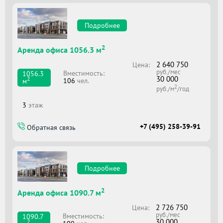
Подробнее
2
Аренда офиса 1056.3 м
2 640 750
Цена:
руб./мес
Вместимоcть:
1056.3
30 000
2
106
чел.
м
2
руб./м
/год
3
этаж
+7 (495) 258-39-91
Обратная связь
Подробнее
2
Аренда офиса 1090.7 м
2 726 750
Цена:
руб./мес
Вместимоcть:
1090.7
30 000
2