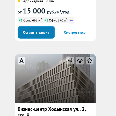
Баррикадная
~ 6 мин.
15 000
от
руб./м²/год
2
2
...
#1
Офис 469 м
#2
Офис 970 м
Оставить заявку
Смотреть все
A
Бизнес-центр Ходынская ул., 2,
стр. 9