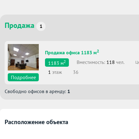
Продажа
1
2
Продажа офиса 1183 м
2
Вместимоcть:
118
чел.
Ц
1183
м
1
этаж
36
Подробнее
Свободно офисов в аренду:
1
Расположение объекта