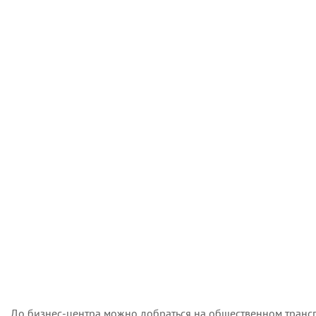
До бизнес-центра можно добраться на общественном трансп