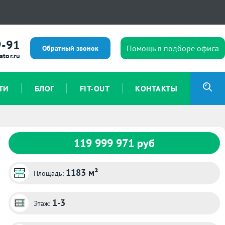
9-91
Помощь в подборе офиса
Обратный звонок
ator.ru
ТИ
БЛОГ
FIT-OUT
КОНТАКТЫ
119 999 971 руб
1183 м²
Площадь:
1-3
Этаж: