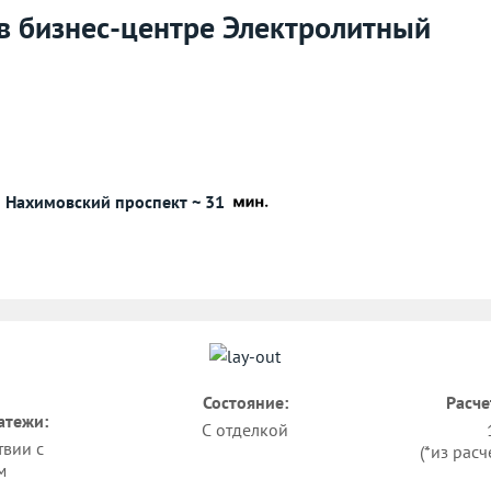
 в бизнес-центре Электролитный
Нахимовский проспект ~ 31
Состояние:
Расче
атежи:
С отделкой
твии с
(*из расч
м