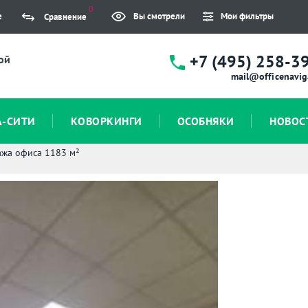
0
е
Вы смотрели
Мои фильтры
Сравнение
+7 (495) 258-3
ой
mail@officenavig
А-СИТИ
КОВОРКИНГИ
ОСОБНЯКИ
НОВОС
жа офиса 1183 м²