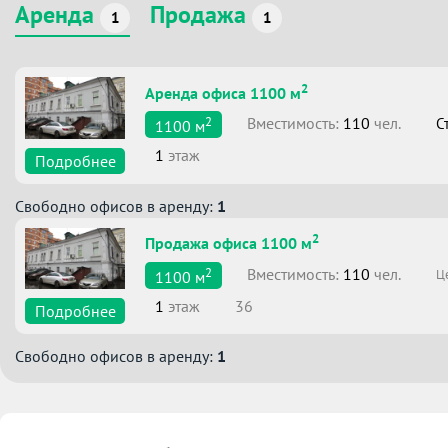
Аренда
Продажа
1
1
2
Аренда офиса 1100 м
2
Вместимоcть:
110
чел.
С
1100
м
1
этаж
Подробнее
Свободно офисов в аренду:
1
2
Продажа офиса 1100 м
2
Вместимоcть:
110
чел.
Ц
1100
м
1
этаж
36
Подробнее
Свободно офисов в аренду:
1