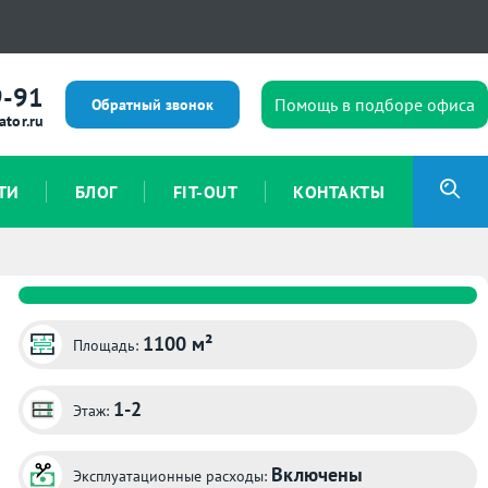
9-91
Помощь в подборе офиса
Обратный звонок
ator.ru
ТИ
БЛОГ
FIT-OUT
КОНТАКТЫ
1100 м²
Площадь:
1-2
Этаж:
Включены
Эксплуатационные расходы: