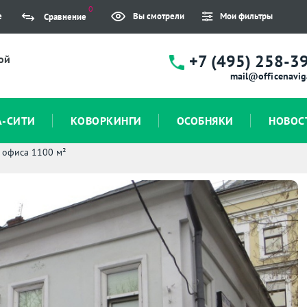
0
е
Вы смотрели
Мои фильтры
Сравнение
+7 (495) 258-3
ой
mail@officenavig
А-СИТИ
КОВОРКИНГИ
ОСОБНЯКИ
НОВОС
 офиса 1100 м²