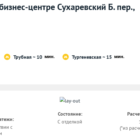
бизнес-центре Сухаревский Б. пер.,
Трубная ~ 10
Тургеневская ~ 15
Состояние:
Расче
атежи:
С отделкой
твии с
(*из расч
м