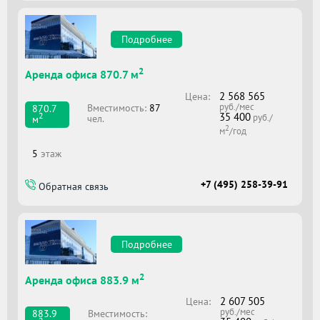
Подробнее
2
Аренда офиса 870.7 м
2 568 565
Цена:
руб./мес
Вместимоcть:
87
870.7
35 400
2
руб./
чел.
м
2
м
/год
5
этаж
+7 (495) 258-39-91
Обратная связь
Подробнее
2
Аренда офиса 883.9 м
2 607 505
Цена:
руб./мес
Вместимоcть:
883.9