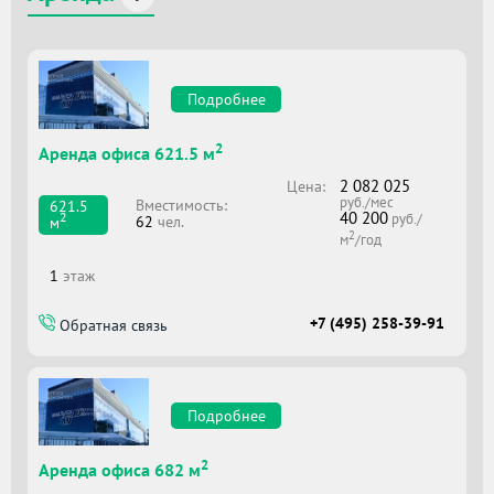
Подробнее
2
Аренда офиса 621.5 м
2 082 025
Цена:
руб./мес
Вместимоcть:
621.5
40 200
2
руб./
62
чел.
м
2
м
/год
1
этаж
+7 (495) 258-39-91
Обратная связь
Подробнее
2
Аренда офиса 682 м