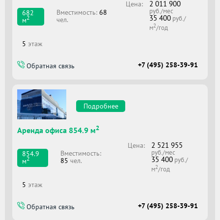
2 011 900
Цена:
руб./мес
Вместимоcть:
68
682
35 400
2
руб./
чел.
м
2
м
/год
5
этаж
+7 (495) 258-39-91
Обратная связь
Подробнее
2
Аренда офиса 854.9 м
2 521 955
Цена:
руб./мес
Вместимоcть:
854.9
35 400
2
руб./
85
чел.
м
2
м
/год
5
этаж
+7 (495) 258-39-91
Обратная связь