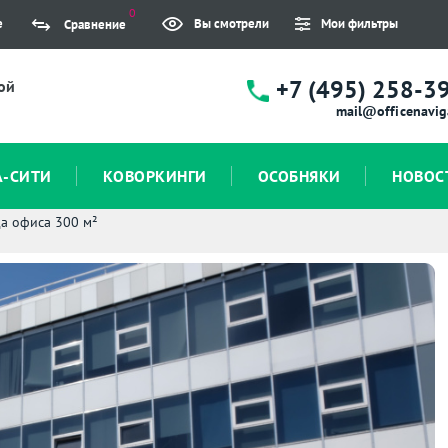
0
е
Вы смотрели
Мои фильтры
Сравнение
+7 (495) 258-3
ой
mail@officenavig
А-СИТИ
КОВОРКИНГИ
ОСОБНЯКИ
НОВОС
а офиса 300 м²