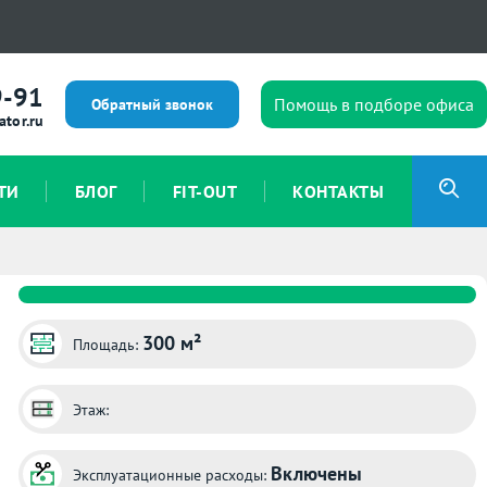
9-91
Помощь в подборе офиса
Обратный звонок
ator.ru
ТИ
БЛОГ
FIT-OUT
КОНТАКТЫ
300 м²
Площадь:
Этаж:
Включены
Эксплуатационные расходы: