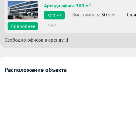
2
Аренда офиса 300 м
2
Вместимоcть:
30
чел.
Стои
300
м
этаж
Подробнее
Свободно офисов в аренду:
1
Расположение объекта