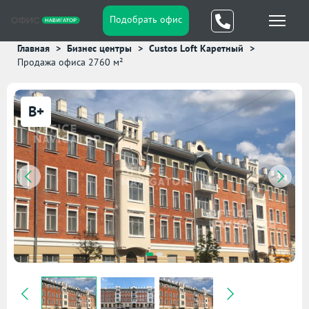
Подобрать офис
Главная
Бизнес центры
Custos Loft Каретный
Продажа офиса 2760 м²
B+