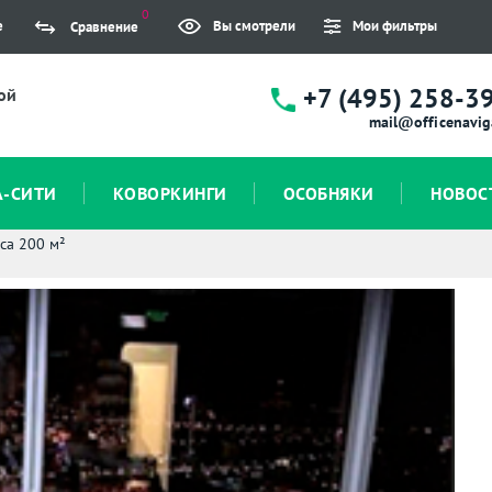
0
е
Вы смотрели
Мои фильтры
Сравнение
+7 (495) 258-3
ой
mail@officenavig
А-СИТИ
КОВОРКИНГИ
ОСОБНЯКИ
НОВОС
са 200 м²