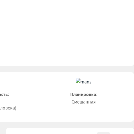
сть:
Планировка:
Смешанная
еловека)