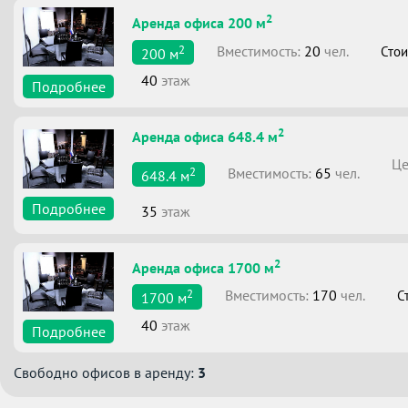
2
Аренда офиса 200 м
2
Вместимоcть:
20
чел.
Стои
200
м
40
этаж
Подробнее
2
Аренда офиса 648.4 м
Це
2
Вместимоcть:
65
чел.
648.4
м
Подробнее
35
этаж
2
Аренда офиса 1700 м
2
Вместимоcть:
170
чел.
С
1700
м
40
этаж
Подробнее
Свободно офисов в аренду:
3