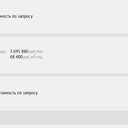
мость по запросу
на:
3 695 880
руб./мес
2
68 400
руб./м
/год
тоимость по запросу