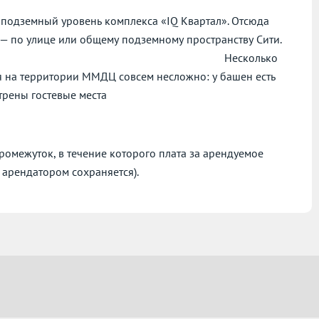
 подземный уровень комплекса «IQ Квартал». Отсюда
н — по улице или общему подземному пространству Сити.
олько
я на территории ММДЦ совсем несложно: у башен есть
дников, предусмотрены гостевые места
омежуток, в течение которого плата за арендуемое
 арендатором сохраняется).