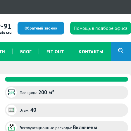
9-91
Помощь в подборе офиса
Обратный звонок
ator.ru
ТИ
БЛОГ
FIT-OUT
КОНТАКТЫ
200 м²
Площадь:
40
Этаж:
Включены
Эксплуатационные расходы: