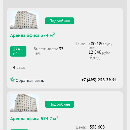
Подробнее
2
Аренда офиса 374 м
400 180
Цена:
руб./
мес
Вместимоcть:
37
374
12 840
2
руб./
чел.
м
2
м
/год
4
этаж
+7 (495) 258-39-91
Обратная связь
Подробнее
2
Аренда офиса 574.7 м
558 608
Цена: