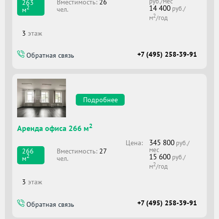
руб./мес
Вместимоcть:
26
263
14 400
2
руб./
чел.
м
2
м
/год
3
этаж
+7 (495) 258-39-91
Обратная связь
Подробнее
2
Аренда офиса 266 м
345 800
Цена:
руб./
мес
Вместимоcть:
27
266
15 600
2
руб./
чел.
м
2
м
/год
3
этаж
+7 (495) 258-39-91
Обратная связь