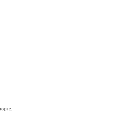
орте.