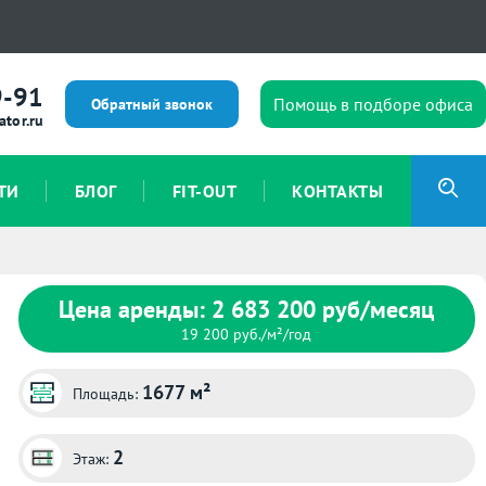
9-91
Помощь в подборе офиса
Обратный звонок
ator.ru
ТИ
БЛОГ
FIT-OUT
КОНТАКТЫ
Цена аренды: 2 683 200 руб/месяц
19 200 руб./м²/год
1677 м²
Площадь:
2
Этаж: