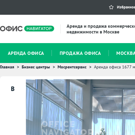
Избранно
Аренда и продажа коммерческ
недвижимости в Москве
АРЕНДА ОФИСА
ПРОДАЖА ОФИСА
МОСКВ
Главная
Бизнес центры
Мосрентсервис
Аренда офиса 1677 м
B