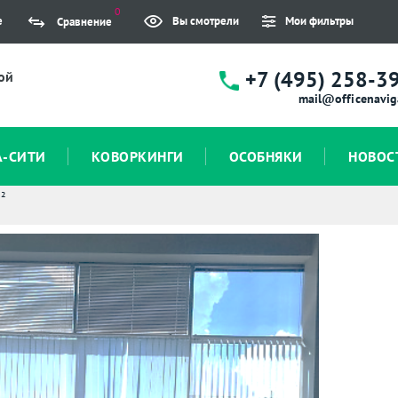
0
е
Вы смотрели
Мои фильтры
Сравнение
+7 (495) 258-3
ой
mail@officenavig
А-СИТИ
КОВОРКИНГИ
ОСОБНЯКИ
НОВОС
²