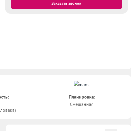
Заказать звонок
сть:
Планировка:
Смешанная
еловека)