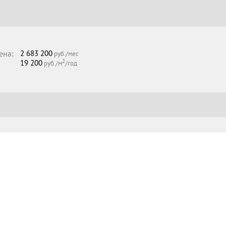
ена:
2 683 200
руб./мес
2
19 200
руб./м
/год