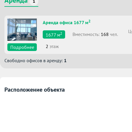
Аренда
1
2
Аренда офиса 1677 м
Ц
2
Вместимоcть:
168
чел.
1677
м
2
этаж
Подробнее
Свободно офисов в аренду:
1
Расположение объекта