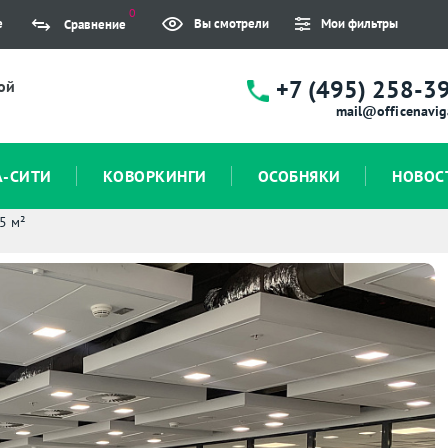
0
е
Вы смотрели
Мои фильтры
Сравнение
+7 (495) 258-3
ой
mail@officenavig
А-СИТИ
КОВОРКИНГИ
ОСОБНЯКИ
НОВОС
5 м²