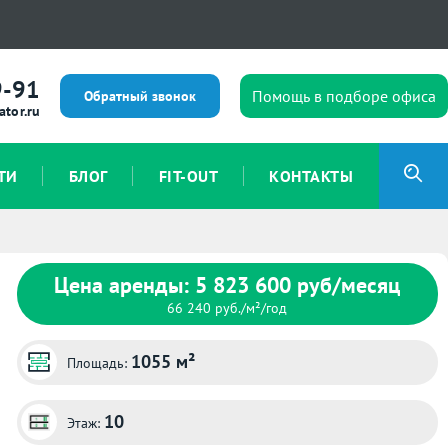
9-91
Помощь в подборе офиса
Обратный звонок
ator.ru
ТИ
БЛОГ
FIT-OUT
КОНТАКТЫ
Цена аренды: 5 823 600 руб/месяц
66 240 руб./м²/год
1055 м²
Площадь:
10
Этаж: