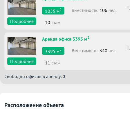
Ц
2
Вместимоcть:
106
чел.
1055
м
Подробнее
10
этаж
2
Аренда офиса 3395 м
Ц
2
Вместимоcть:
340
чел.
3395
м
Подробнее
11
этаж
Свободно офисов в аренду:
2
Расположение объекта