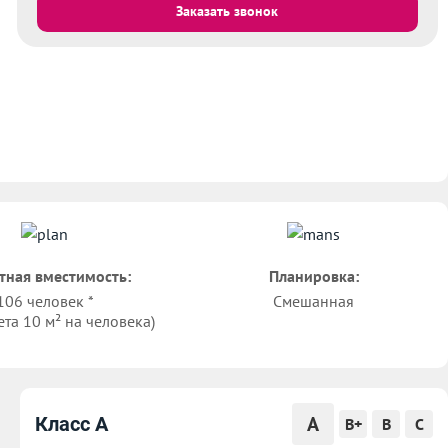
Заказать звонок
тная вместимость:
Планировка:
106 человек *
Смешанная
ета 10 м² на человека)
A
Класс A
B+
B
C