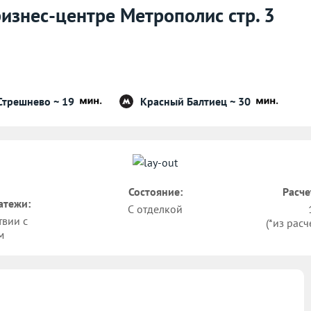
бизнес-центре Метрополис стр. 3
Стрешнево ~ 19
Красный Балтиец ~ 30
Состояние:
Расче
атежи:
С отделкой
твии с
(*из расч
м