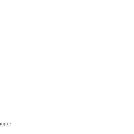
орте.