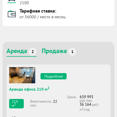
2100
Тарифная ставка:
от 36000 / место в месяц
Аренда
Продажа
2
1
Подробнее
2
Аренда офиса 219 м
659 993
Цена:
руб./мес
Вместимоcть:
22
219
36 164
2
руб./
чел.
м
2
м
/год