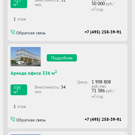
313
50 000
2
руб./
чел.
м
2
м
/год
1
этаж
+7 (495) 258-39-91
Обратная связь
Подробнее
2
Аренда офиса 336 м
1 998 808
Цена:
руб./мес
Вместимоcть:
34
336
71 386
2
руб./
чел.
м
2
м
/год
1
этаж
+7 (495) 258-39-91
Обратная связь