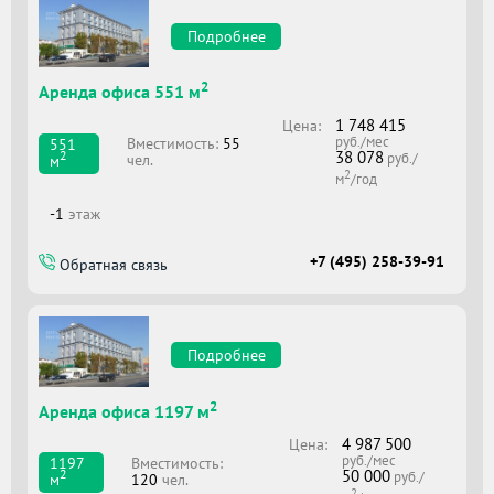
Подробнее
2
Аренда офиса 551 м
1 748 415
Цена:
руб./мес
Вместимоcть:
55
551
38 078
2
руб./
чел.
м
2
м
/год
-1
этаж
+7 (495) 258-39-91
Обратная связь
Подробнее
2
Аренда офиса 1197 м
4 987 500
Цена:
руб./мес
Вместимоcть:
1197
50 000
2
руб./
120
чел.
м
2