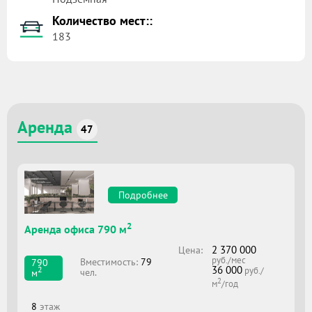
Количество мест::
183
Аренда
47
Подробнее
2
Аренда офиса 790 м
2 370 000
Цена:
руб./мес
Вместимоcть:
79
790
36 000
2
руб./
чел.
м
2
м
/год
8
этаж