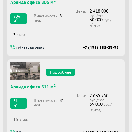
2
Аренда офиса 806 м
2 418 000
Цена:
руб./мес
Вместимоcть:
81
806
30 000
2
руб./
чел.
м
2
м
/год
7
этаж
+7 (495) 258-39-91
Обратная связь
Подробнее
2
Аренда офиса 811 м
2 635 750
Цена:
руб./мес
Вместимоcть:
81
811
39 000
2
руб./
чел.
м
2
м
/год
16
этаж