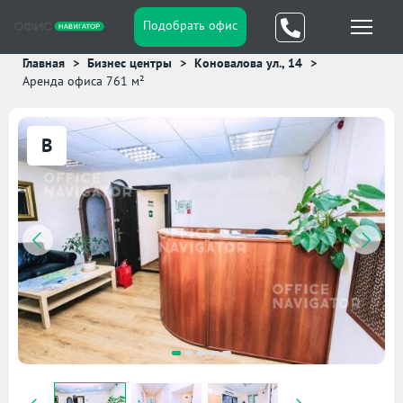
Подобрать офис
Главная
Бизнес центры
Коновалова ул., 14
Аренда офиса 761 м²
B