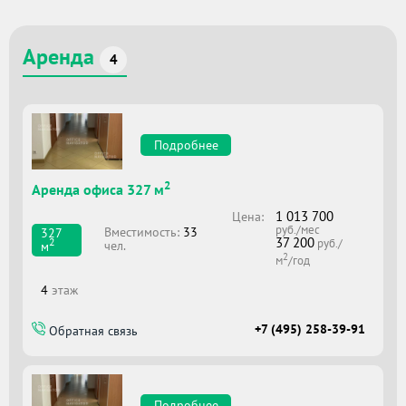
Аренда
4
Подробнее
2
Аренда офиса 327 м
1 013 700
Цена:
руб./мес
Вместимоcть:
33
327
37 200
2
руб./
чел.
м
2
м
/год
4
этаж
+7 (495) 258-39-91
Обратная связь
Подробнее