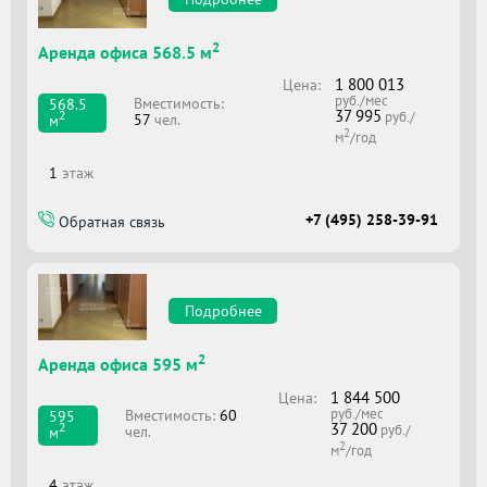
2
Аренда офиса 568.5 м
1 800 013
Цена:
руб./мес
Вместимоcть:
568.5
37 995
2
руб./
57
чел.
м
2
м
/год
1
этаж
+7 (495) 258-39-91
Обратная связь
Подробнее
2
Аренда офиса 595 м
1 844 500
Цена:
руб./мес
Вместимоcть:
60
595
37 200
2
руб./
чел.
м
2
м
/год
4
этаж