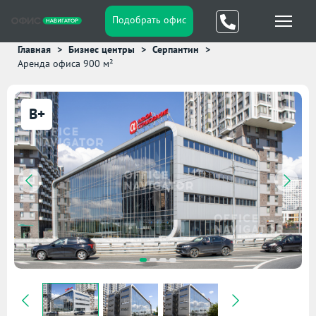
Подобрать офис
Главная
Бизнес центры
Серпантин
Аренда офиса 900 м²
B+