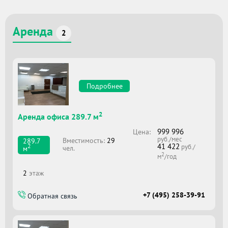
Аренда
2
Подробнее
2
Аренда офиса 289.7 м
999 996
Цена:
руб./мес
Вместимоcть:
29
289.7
41 422
2
руб./
чел.
м
2
м
/год
2
этаж
+7 (495) 258-39-91
Обратная связь