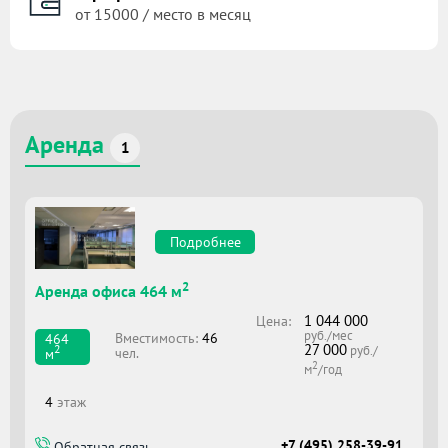
от 15000 / место в месяц
Аренда
1
Подробнее
2
Аренда офиса 464 м
1 044 000
Цена:
руб./мес
Вместимоcть:
46
464
27 000
2
руб./
чел.
м
2
м
/год
4
этаж
+7 (495) 258-39-91
Обратная связь