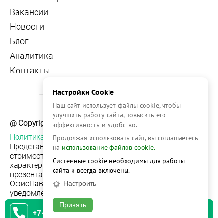
Вакансии
Новости
Блог
Аналитика
Контакты
Настройки Cookie
Наш сайт использует файлы cookie, чтобы
улучшить работу сайта, повысить его
@ Copyright, 2026 OFFICE NAVIGATOR
эффективность и удобство.
Политика конфиденциальности
Продолжая использовать сайт, вы соглашаетесь
Представленная на сайте информация, в т.ч.
на
использование файлов cookie.
стоимости объектов, носит информационный
Системные cookie необходимы для работы
характер и не является публичной офертой. Условия
сайта и всегда включены.
презентации объекта недвижимости на сервисе
ОфисНавигатор могут быть изменены без
Настроить
уведомления.
Принять
+74951542930