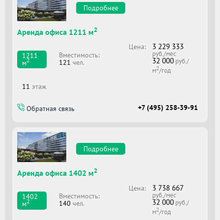
Подробнее
2
Аренда офиса 1211 м
3 229 333
Цена:
руб./мес
Вместимоcть:
1211
32 000
2
руб./
121
чел.
м
2
м
/год
11
этаж
+7 (495) 258-39-91
Обратная связь
Подробнее
2
Аренда офиса 1402 м
3 738 667
Цена:
руб./мес
Вместимоcть:
1402
32 000
2
руб./
140
чел.
м
2
м
/год