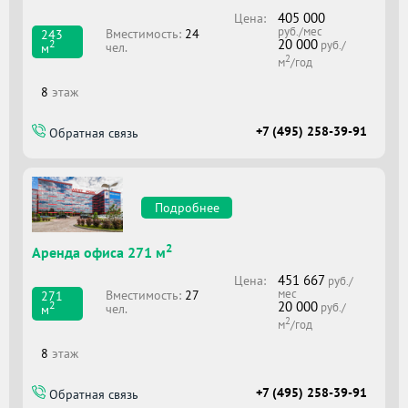
405 000
Цена:
руб./мес
Вместимоcть:
24
243
20 000
2
руб./
чел.
м
2
м
/год
8
этаж
+7 (495) 258-39-91
Обратная связь
Подробнее
2
Аренда офиса 271 м
451 667
Цена:
руб./
мес
Вместимоcть:
27
271
20 000
2
руб./
чел.
м
2
м
/год
8
этаж
+7 (495) 258-39-91
Обратная связь