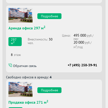
Подробнее
2
Аренда офиса 297 м
495 000
Цена:
руб./
мес
Вместимоcть:
30
297
20 000
2
руб./
чел.
м
2
м
/год
8
этаж
+7 (495) 258-39-91
Обратная связь
Свободно офисов в аренду:
4
Подробнее
2
Продажа офиса 271 м