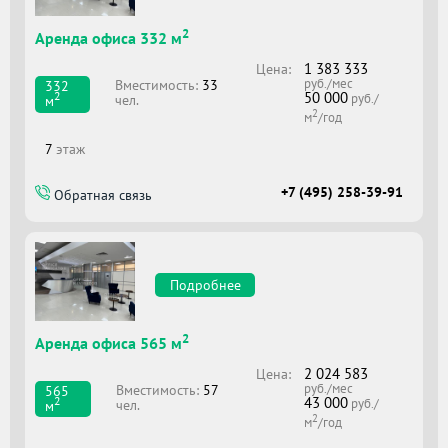
2
Аренда офиса 332 м
1 383 333
Цена:
руб./мес
Вместимоcть:
33
332
50 000
2
руб./
чел.
м
2
м
/год
7
этаж
+7 (495) 258-39-91
Обратная связь
Подробнее
2
Аренда офиса 565 м
2 024 583
Цена:
руб./мес
Вместимоcть:
57
565
43 000
2
руб./
чел.
м
2
м
/год