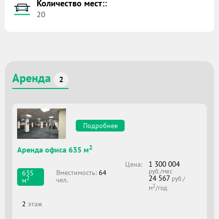
Количество мест::
20
Аренда
2
Подробнее
2
Аренда офиса 635 м
1 300 004
Цена:
руб./мес
Вместимоcть:
64
635
24 567
2
руб./
чел.
м
2
м
/год
2
этаж