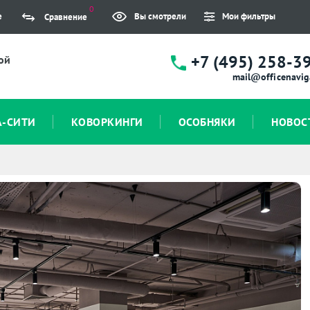
0
е
Вы смотрели
Мои фильтры
Сравнение
+7 (495) 258-3
ой
mail@officenavig
А-СИТИ
КОВОРКИНГИ
ОСОБНЯКИ
НОВОС