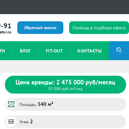
9-91
Помощь в подборе офиса
Обратный звонок
ator.ru
ТИ
БЛОГ
FIT-OUT
КОНТАКТЫ
Цена аренды: 2 475 000 руб/месяц
55 000 руб./м²/год
540 м²
Площадь:
2
Этаж: