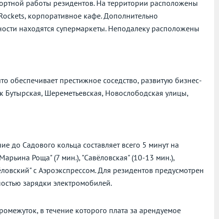
ортной работы резидентов. На территории расположены
Rockets, корпоративное кафе. Дополнительно
ности находятся супермаркеты. Неподалеку расположены
что обеспечивает престижное соседство, развитую бизнес-
ак Бутырская, Шереметьевская, Новослободская улицы,
ие до Садового кольца составляет всего 5 минут на
рьина Роща" (7 мин.), "Савёловская" (10-13 мин.),
ловский" с Аэроэкспрессом. Для резидентов предусмотрен
ностью зарядки электромобилей.
омежуток, в течение которого плата за арендуемое