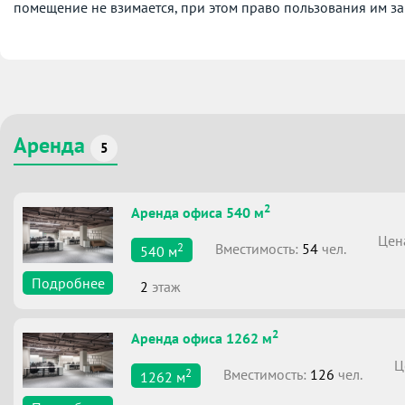
помещение не взимается, при этом право пользования им за
Аренда
5
2
Аренда офиса 540 м
Цен
2
Вместимоcть:
54
чел.
540
м
Подробнее
2
этаж
2
Аренда офиса 1262 м
Ц
2
Вместимоcть:
126
чел.
1262
м