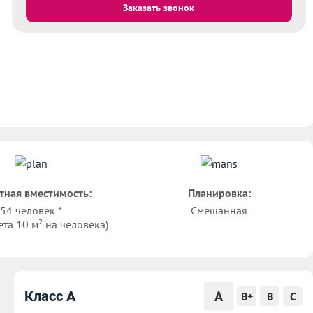
Заказать звонок
тная вместимость:
Планировка:
54 человек *
Смешанная
ета 10 м² на человека)
A
Класс A
B+
B
C