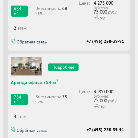
4 275 000
Цена:
руб./мес
Вместимоcть:
68
684
75 000
2
руб./
чел.
м
2
м
/год
2
этаж
+7 (495) 258-39-91
Обратная связь
Подробнее
2
Аренда офиса 784 м
4 900 000
Цена:
руб./мес
Вместимоcть:
78
784
75 000
2
руб./
чел.
м
2
м
/год
4
этаж
+7 (495) 258-39-91
Обратная связь