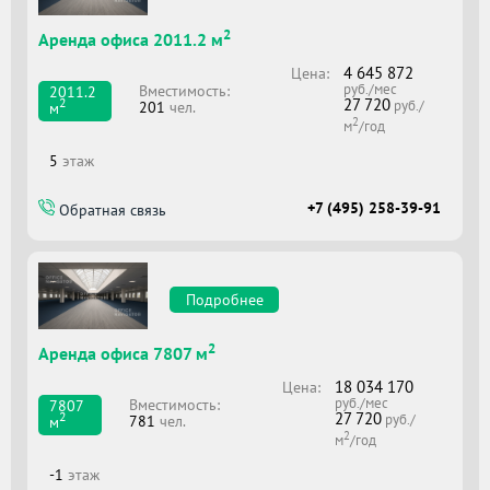
2
Аренда офиса 2011.2 м
4 645 872
Цена:
руб./мес
Вместимоcть:
2011.2
27 720
2
руб./
201
чел.
м
2
м
/год
5
этаж
+7 (495) 258-39-91
Обратная связь
Подробнее
2
Аренда офиса 7807 м
18 034 170
Цена:
руб./мес
Вместимоcть:
7807
27 720
2
руб./
781
чел.
м
2
м
/год
-1
этаж