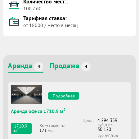
Количество мест::
100 / 60
Тарифная ставка:
от 18000 / место в месяц
Аренда
Продажа
4
4
Подробнее
2
Аренда офиса 1710.9 м
4 294 359
Цена:
руб./мес
Вместимоcть:
1710.9
30 120
2
171
чел.
м
2
руб./м
/год