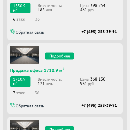
398 254
Вместимоcть:
1850.9
Цена:
2
451
185
чел.
м
руб.
6
этаж
36
+7 (495) 258-39-91
Обратная связь
Подробнее
2
Продажа офиса 1710.9 м
368 130
Вместимоcть:
1710.9
Цена:
2
931
171
чел.
м
руб.
7
этаж
36
+7 (495) 258-39-91
Обратная связь
Подробнее